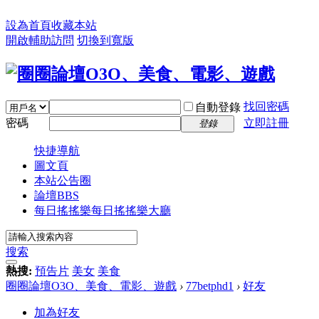
設為首頁
收藏本站
開啟輔助訪問
切換到寬版
找回密碼
自動登錄
密碼
立即註冊
登錄
快捷導航
圖文頁
本站公告圈
論壇
BBS
每日搖搖樂
每日搖搖樂大廳
搜索
熱搜:
預告片
美女
美食
圈圈論壇O3O、美食、電影、遊戲
›
77betphd1
›
好友
加為好友