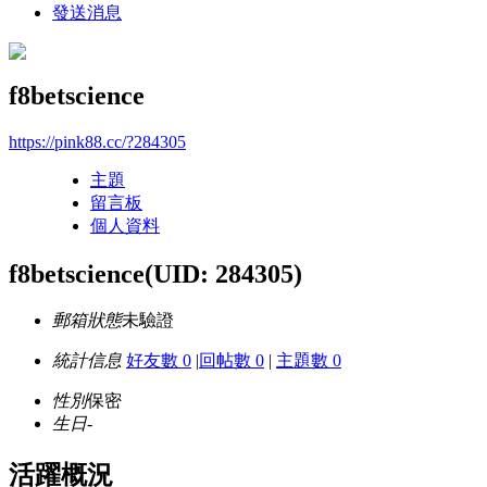
發送消息
f8betscience
https://pink88.cc/?284305
主題
留言板
個人資料
f8betscience
(UID: 284305)
郵箱狀態
未驗證
統計信息
好友數 0
|
回帖數 0
|
主題數 0
性別
保密
生日
-
活躍概況