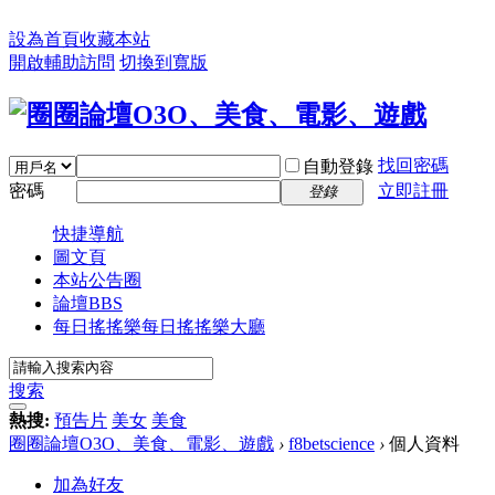
設為首頁
收藏本站
開啟輔助訪問
切換到寬版
找回密碼
自動登錄
密碼
立即註冊
登錄
快捷導航
圖文頁
本站公告圈
論壇
BBS
每日搖搖樂
每日搖搖樂大廳
搜索
熱搜:
預告片
美女
美食
圈圈論壇O3O、美食、電影、遊戲
›
f8betscience
›
個人資料
加為好友