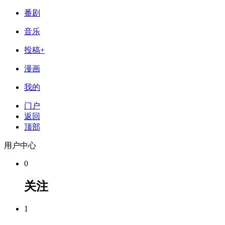
番剧
音乐
投稿+
漫画
我的
门户
返回
顶部
用户中心
0
关注
1