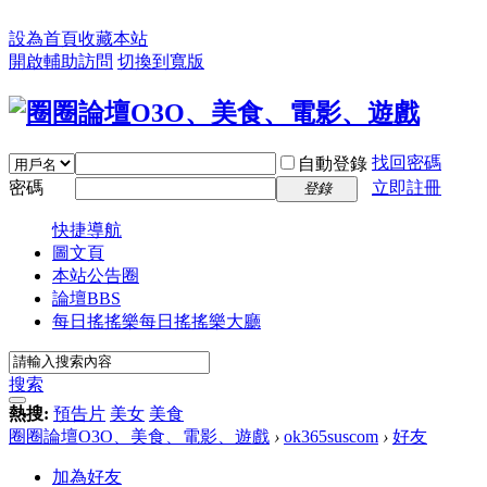
設為首頁
收藏本站
開啟輔助訪問
切換到寬版
找回密碼
自動登錄
密碼
立即註冊
登錄
快捷導航
圖文頁
本站公告圈
論壇
BBS
每日搖搖樂
每日搖搖樂大廳
搜索
熱搜:
預告片
美女
美食
圈圈論壇O3O、美食、電影、遊戲
›
ok365suscom
›
好友
加為好友