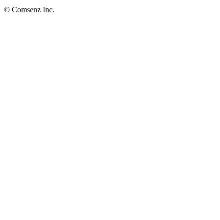
© Comsenz Inc.