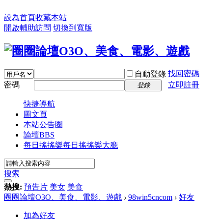
設為首頁
收藏本站
開啟輔助訪問
切換到寬版
找回密碼
自動登錄
密碼
立即註冊
登錄
快捷導航
圖文頁
本站公告圈
論壇
BBS
每日搖搖樂
每日搖搖樂大廳
搜索
熱搜:
預告片
美女
美食
圈圈論壇O3O、美食、電影、遊戲
›
98win5cncom
›
好友
加為好友