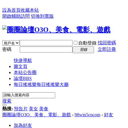
設為首頁
收藏本站
開啟輔助訪問
切換到寬版
找回密碼
自動登錄
密碼
立即註冊
登錄
快捷導航
圖文頁
本站公告圈
論壇
BBS
每日搖搖樂
每日搖搖樂大廳
搜索
熱搜:
預告片
美女
美食
圈圈論壇O3O、美食、電影、遊戲
›
98win5cncom
›
好友
加為好友