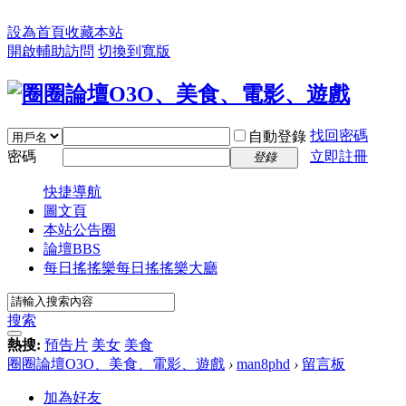
設為首頁
收藏本站
開啟輔助訪問
切換到寬版
找回密碼
自動登錄
密碼
立即註冊
登錄
快捷導航
圖文頁
本站公告圈
論壇
BBS
每日搖搖樂
每日搖搖樂大廳
搜索
熱搜:
預告片
美女
美食
圈圈論壇O3O、美食、電影、遊戲
›
man8phd
›
留言板
加為好友