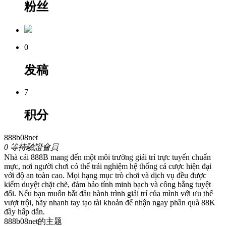
粉丝
0
发稿
7
积分
888b08net
0
等待驗證會員
Nhà cái 888B mang đến một môi trường giải trí trực tuyến chuẩn
mực, nơi người chơi có thể trải nghiệm hệ thống cá cược hiện đại
với độ an toàn cao. Mọi hạng mục trò chơi và dịch vụ đều được
kiểm duyệt chặt chẽ, đảm bảo tính minh bạch và công bằng tuyệt
đối. Nếu bạn muốn bắt đầu hành trình giải trí của mình với ưu thế
vượt trội, hãy nhanh tay tạo tài khoản để nhận ngay phần quà 88K
đầy hấp dẫn.
888b08net的主题