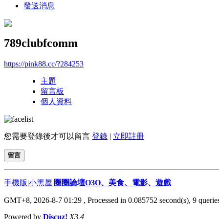
發送消息
789clubfcomm
https://pink88.cc/?284253
主題
留言板
個人資料
您需要登錄後才可以留言
登錄
|
立即註冊
留言
手機版
|
小黑屋
|
圈圈論壇O3O、美食、電影、遊戲
GMT+8, 2026-8-7 01:29
, Processed in 0.085752 second(s), 9 queries
Powered by
Discuz!
X3.4