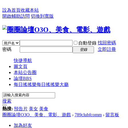
設為首頁
收藏本站
開啟輔助訪問
切換到寬版
找回密碼
自動登錄
密碼
立即註冊
登錄
快捷導航
圖文頁
本站公告圈
論壇
BBS
每日搖搖樂
每日搖搖樂大廳
搜索
熱搜:
預告片
美女
美食
圈圈論壇O3O、美食、電影、遊戲
›
789clubfcomm
›
留言板
加為好友