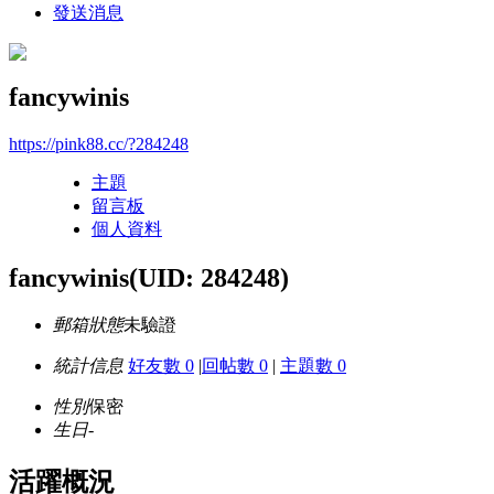
發送消息
fancywinis
https://pink88.cc/?284248
主題
留言板
個人資料
fancywinis
(UID: 284248)
郵箱狀態
未驗證
統計信息
好友數 0
|
回帖數 0
|
主題數 0
性別
保密
生日
-
活躍概況