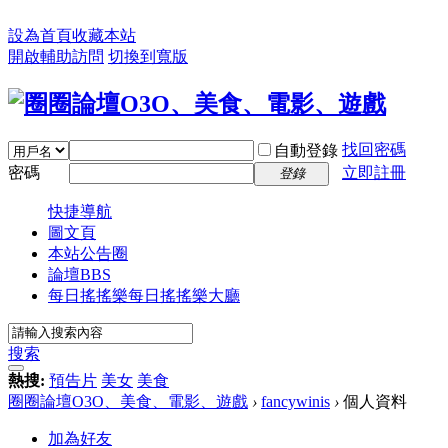
設為首頁
收藏本站
開啟輔助訪問
切換到寬版
找回密碼
自動登錄
密碼
立即註冊
登錄
快捷導航
圖文頁
本站公告圈
論壇
BBS
每日搖搖樂
每日搖搖樂大廳
搜索
熱搜:
預告片
美女
美食
圈圈論壇O3O、美食、電影、遊戲
›
fancywinis
›
個人資料
加為好友