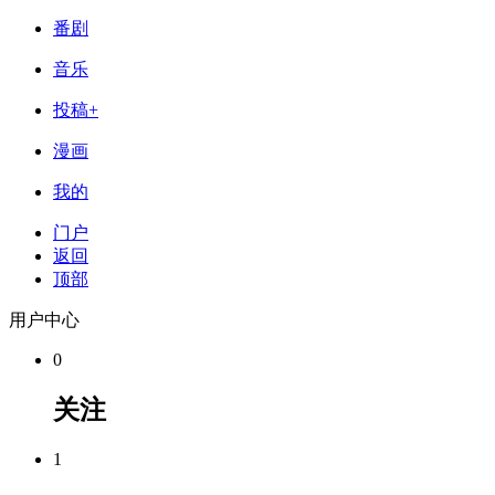
番剧
音乐
投稿+
漫画
我的
门户
返回
顶部
用户中心
0
关注
1