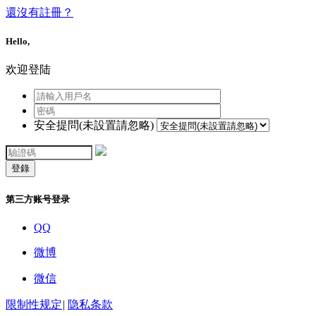
還沒有註冊？
Hello,
欢迎登陆
安全提問(未設置請忽略)
登錄
第三方账号登录
QQ
微博
微信
限制性规定
|
隐私条款