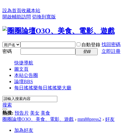
設為首頁
收藏本站
開啟輔助訪問
切換到寬版
找回密碼
自動登錄
密碼
立即註冊
登錄
快捷導航
圖文頁
本站公告圈
論壇
BBS
每日搖搖樂
每日搖搖樂大廳
搜索
熱搜:
預告片
美女
美食
圈圈論壇O3O、美食、電影、遊戲
›
mm88press2
›
好友
加為好友