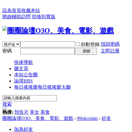
設為首頁
收藏本站
開啟輔助訪問
切換到寬版
找回密碼
自動登錄
密碼
立即註冊
登錄
快捷導航
圖文頁
本站公告圈
論壇
BBS
每日搖搖樂
每日搖搖樂大廳
搜索
熱搜:
預告片
美女
美食
圈圈論壇O3O、美食、電影、遊戲
›
99okcomto
›
好友
加為好友