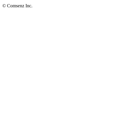
© Comsenz Inc.