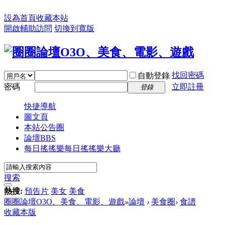
設為首頁
收藏本站
開啟輔助訪問
切換到寬版
找回密碼
自動登錄
密碼
立即註冊
登錄
快捷導航
圖文頁
本站公告圈
論壇
BBS
每日搖搖樂
每日搖搖樂大廳
搜索
熱搜:
預告片
美女
美食
圈圈論壇O3O、美食、電影、遊戲
»
論壇
›
美食圈
›
食譜
收藏本版