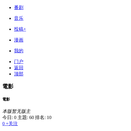
番剧
音乐
投稿+
漫画
我的
门户
返回
顶部
電影
電影
本版暂无版主
今日: 0
主題: 60
排名: 10
0
+关注