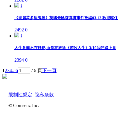
1
《波麗萊多里鬼屋》英國最陰森真實事件改編03.12 歡迎噤住
2492
0
1
人生意義不在終點,而是在旅途《游牧人生》3/19我們路上見
2394
0
1
2
3
4
.. 6
/ 6 頁
下一頁
限制性规定
|
隐私条款
© Comsenz Inc.