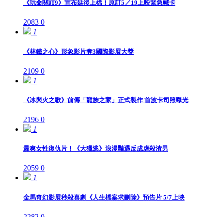
《玩命關頭9》宣布延後上檔！原訂5／19上映緊急喊卡
2083
0
1
《林鐵之心》形象影片奪3國際影展大獎
2109
0
1
《冰與火之歌》前傳「龍族之家」正式製作 首波卡司照曝光
2196
0
1
最爽女性復仇片！《大獵逃》浪漫豔遇反成虐殺渣男
2059
0
1
金馬奇幻影展秒殺喜劇《人生檔案求刪除》預告片 5/7上映
2282
0