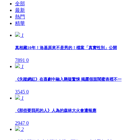
全部
最新
熱門
精華
1
真相藏10年！洛基原來不是男的！檔案「真實性別」公開
7891
0
1
《失蹤網紅》在喜劇中融入懸疑驚悚 揭露假面閨蜜表裡不一
3545
0
1
《那些要我死的人》人為的森林大火會遭報應
2947
0
2