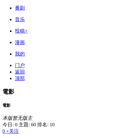
番剧
音乐
投稿+
漫画
我的
门户
返回
顶部
電影
電影
本版暂无版主
今日: 0
主題: 60
排名: 10
0
+关注