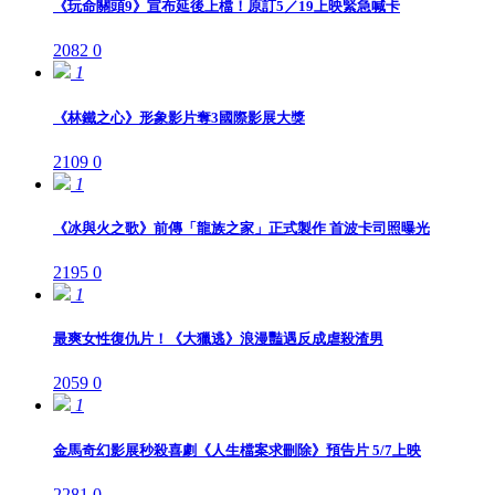
《玩命關頭9》宣布延後上檔！原訂5／19上映緊急喊卡
2082
0
1
《林鐵之心》形象影片奪3國際影展大獎
2109
0
1
《冰與火之歌》前傳「龍族之家」正式製作 首波卡司照曝光
2195
0
1
最爽女性復仇片！《大獵逃》浪漫豔遇反成虐殺渣男
2059
0
1
金馬奇幻影展秒殺喜劇《人生檔案求刪除》預告片 5/7上映
2281
0