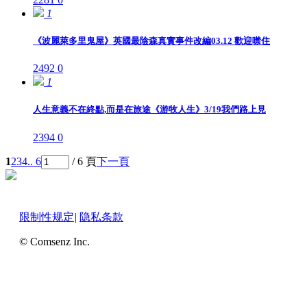
1
《波麗萊多里鬼屋》英國最陰森真實事件改編03.12 歡迎噤住
2492
0
1
人生意義不在終點,而是在旅途《游牧人生》3/19我們路上見
2394
0
1
2
3
4
.. 6
/ 6 頁
下一頁
限制性规定
|
隐私条款
© Comsenz Inc.