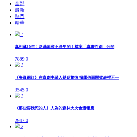
全部
最新
熱門
精華
1
真相藏10年！洛基原來不是男的！檔案「真實性別」公開
7889
0
1
《失蹤網紅》在喜劇中融入懸疑驚悚 揭露假面閨蜜表裡不一
3545
0
1
《那些要我死的人》人為的森林大火會遭報應
2947
0
2