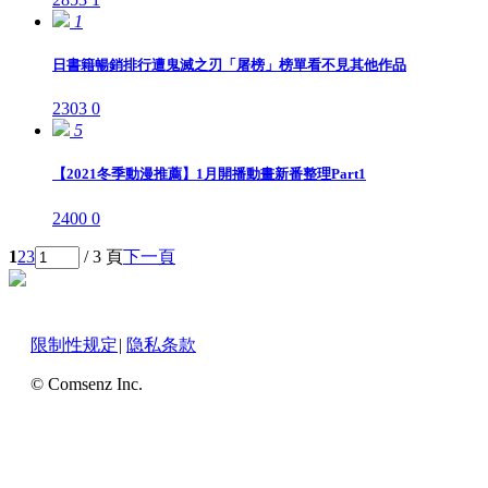
1
日書籍暢銷排行遭鬼滅之刃「屠榜」榜單看不見其他作品
2303
0
5
【2021冬季動漫推薦】1月開播動畫新番整理Part1
2400
0
1
2
3
/ 3 頁
下一頁
限制性规定
|
隐私条款
© Comsenz Inc.