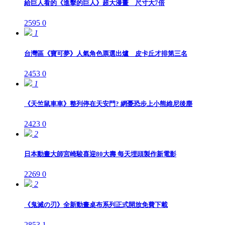
給巨人看的《進擊的巨人》超大漫畫 尺寸大7倍
2595
0
1
台灣區《寶可夢》人氣角色票選出爐 皮卡丘才排第三名
2453
0
1
《天竺鼠車車》整列停在天安門? 網憂恐步上小熊維尼後塵
2423
0
2
日本動畫大師宮崎駿喜迎80大壽 每天埋頭製作新電影
2269
0
2
《鬼滅の刃》全新動畫桌布系列正式開放免費下載
2853
1