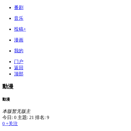
番剧
音乐
投稿+
漫画
我的
门户
返回
顶部
動漫
動漫
本版暂无版主
今日: 0
主題: 21
排名: 9
0
+关注