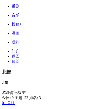
番剧
音乐
投稿+
漫画
我的
门户
返回
顶部
北部
北部
本版暂无版主
今日: 0
主題: 22
排名: 3
0
+关注