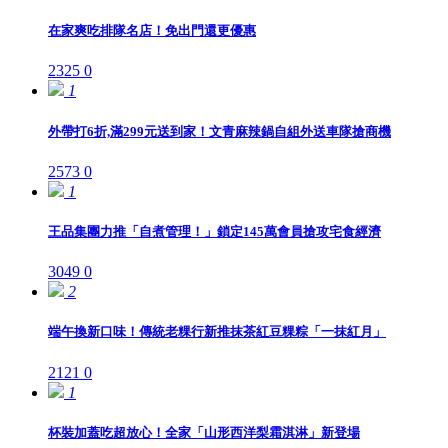
在家爽吃排隊名店！免出門還更優惠
2325
0
1
外帶打6折,滿299元送到家！文青麻辣鍋自組外送車隊搶商機
2573
0
1
王品集團力推「自煮管理！」鎖定145萬會員搶攻宅食經濟
3049
0
2
端午換新口味！傳統老粿行新推抹茶紅豆粿粽「一抹紅月」
2121
0
1
杯裝加蓋吃超放心！全家「山形西洋梨霜淇淋」新登場