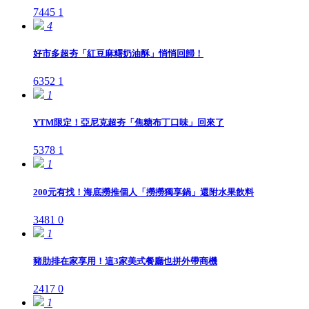
7445
1
4
好市多超夯「紅豆麻糬奶油酥」悄悄回歸！
6352
1
1
YTM限定！亞尼克超夯「焦糖布丁口味」回來了
5378
1
1
200元有找！海底撈推個人「撈撈獨享鍋」還附水果飲料
3481
0
1
豬肋排在家享用！這3家美式餐廳也拼外帶商機
2417
0
1