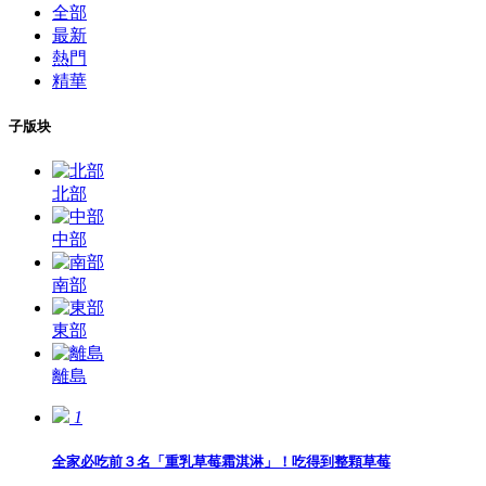
全部
最新
熱門
精華
子版块
北部
中部
南部
東部
離島
1
全家必吃前３名「重乳草莓霜淇淋」！吃得到整顆草莓