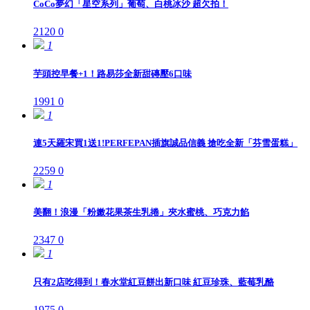
CoCo夢幻「星空系列」葡萄、白桃冰沙 超欠拍！
2120
0
1
芋頭控早餐+1！路易莎全新甜磚壓6口味
1991
0
1
連5天羅宋買1送1!PERFEPAN插旗誠品信義 搶吃全新「芬雪蛋糕」
2259
0
1
美翻！浪漫「粉嫩花果茶生乳捲」夾水蜜桃、巧克力餡
2347
0
1
只有2店吃得到！春水堂紅豆餅出新口味 紅豆珍珠、藍莓乳酪
1975
0