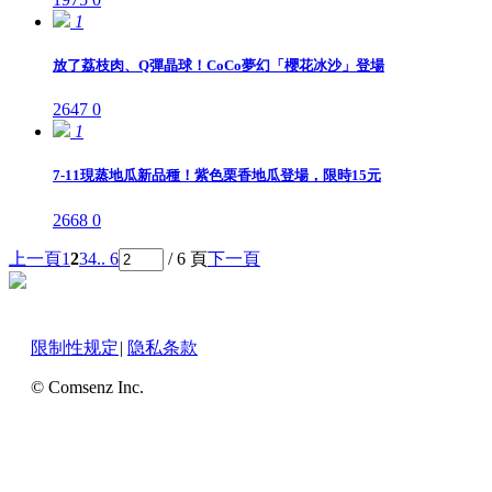
1
放了荔枝肉、Q彈晶球！CoCo夢幻「櫻花冰沙」登場
2647
0
1
7-11現蒸地瓜新品種！紫色栗香地瓜登場，限時15元
2668
0
上一頁
1
2
3
4
.. 6
/ 6 頁
下一頁
限制性规定
|
隐私条款
© Comsenz Inc.