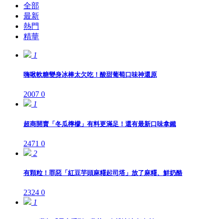
全部
最新
熱門
精華
1
嗨啾軟糖變身冰棒太欠吃！酸甜葡萄口味神還原
2007
0
1
超商開賣「冬瓜檸檬」有料更滿足！還有最新口味拿鐵
2471
0
2
有顆粒！罪惡「紅豆芋頭麻糬起司塔」放了麻糬、鮮奶酪
2324
0
1