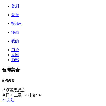
番剧
音乐
投稿+
漫画
我的
门户
返回
顶部
台灣美食
台灣美食
本版暂无版主
今日: 0
主題: 54
排名: 37
2
+关注