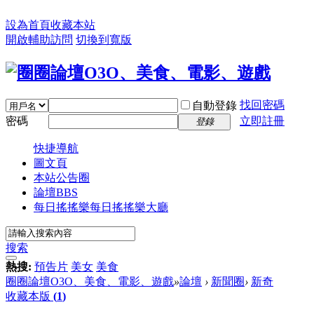
設為首頁
收藏本站
開啟輔助訪問
切換到寬版
找回密碼
自動登錄
密碼
立即註冊
登錄
快捷導航
圖文頁
本站公告圈
論壇
BBS
每日搖搖樂
每日搖搖樂大廳
搜索
熱搜:
預告片
美女
美食
圈圈論壇O3O、美食、電影、遊戲
»
論壇
›
新聞圈
›
新奇
收藏本版
(
1
)