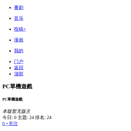
番剧
音乐
投稿+
漫画
我的
门户
返回
顶部
PC單機遊戲
PC單機遊戲
本版暂无版主
今日: 0
主題: 24
排名: 24
0
+关注