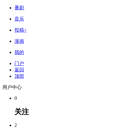
番剧
音乐
投稿+
漫画
我的
门户
返回
顶部
用户中心
0
关注
2