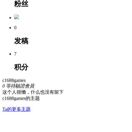
粉丝
0
发稿
7
积分
c1688games
0
等待驗證會員
这个人很懒，什么也没有留下
c1688games的主题
Ta的更多主题