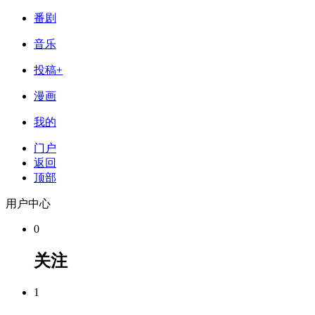
番剧
音乐
投稿+
漫画
我的
门户
返回
顶部
用户中心
0
关注
1