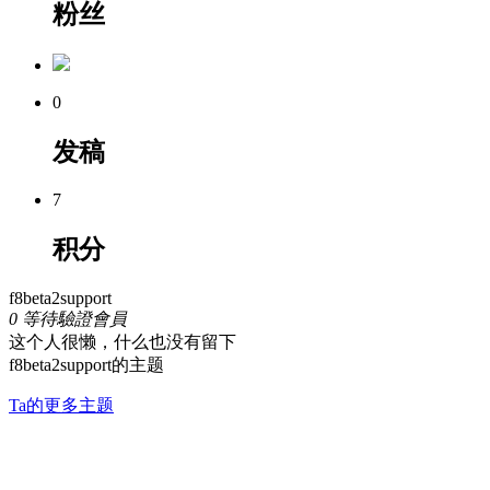
粉丝
0
发稿
7
积分
f8beta2support
0
等待驗證會員
这个人很懒，什么也没有留下
f8beta2support的主题
Ta的更多主题