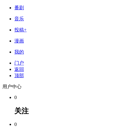
番剧
音乐
投稿+
漫画
我的
门户
返回
顶部
用户中心
0
关注
0