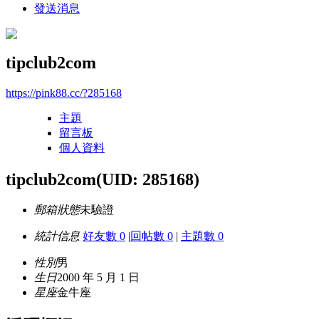
發送消息
tipclub2com
https://pink88.cc/?285168
主題
留言板
個人資料
tipclub2com
(UID: 285168)
郵箱狀態
未驗證
統計信息
好友數 0
|
回帖數 0
|
主題數 0
性別
男
生日
2000 年 5 月 1 日
星座
金牛座