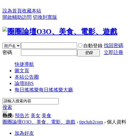
設為首頁
收藏本站
開啟輔助訪問
切換到寬版
找回密碼
自動登錄
密碼
立即註冊
登錄
快捷導航
圖文頁
本站公告圈
論壇
BBS
每日搖搖樂
每日搖搖樂大廳
搜索
熱搜:
預告片
美女
美食
圈圈論壇O3O、美食、電影、遊戲
›
tipclub2com
›
個人資料
加為好友