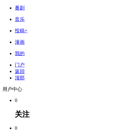
番剧
音乐
投稿+
漫画
我的
门户
返回
顶部
用户中心
0
关注
0