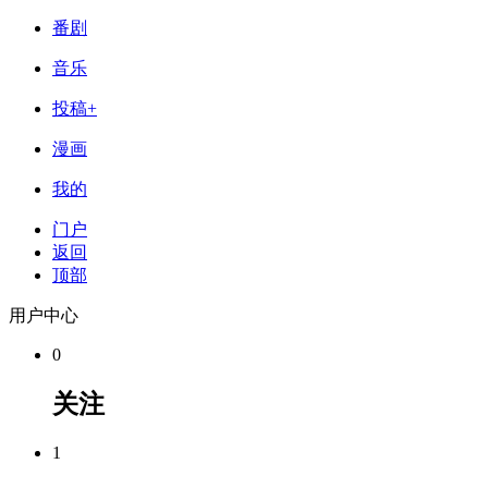
番剧
音乐
投稿+
漫画
我的
门户
返回
顶部
用户中心
0
关注
1