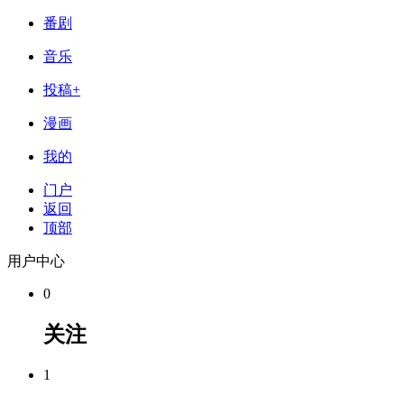
番剧
音乐
投稿+
漫画
我的
门户
返回
顶部
用户中心
0
关注
1