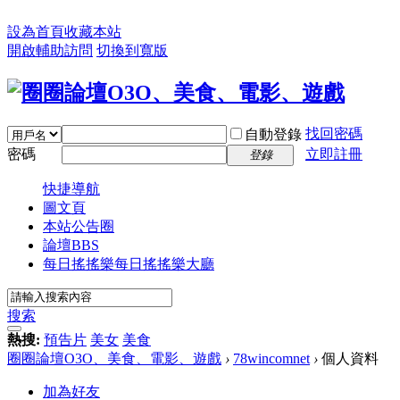
設為首頁
收藏本站
開啟輔助訪問
切換到寬版
找回密碼
自動登錄
密碼
立即註冊
登錄
快捷導航
圖文頁
本站公告圈
論壇
BBS
每日搖搖樂
每日搖搖樂大廳
搜索
熱搜:
預告片
美女
美食
圈圈論壇O3O、美食、電影、遊戲
›
78wincomnet
›
個人資料
加為好友