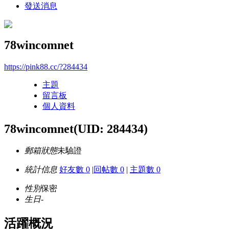
發送消息
78wincomnet
https://pink88.cc/?284434
主題
留言板
個人資料
78wincomnet
(UID: 284434)
郵箱狀態
未驗證
統計信息
好友數 0
|
回帖數 0
|
主題數 0
性別
保密
生日
-
活躍概況