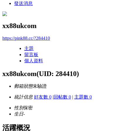
發送消息
xx88ukcom
https://pink88.cc/?284410
主題
留言板
個人資料
xx88ukcom
(UID: 284410)
郵箱狀態
未驗證
統計信息
好友數 0
|
回帖數 0
|
主題數 0
性別
保密
生日
-
活躍概況