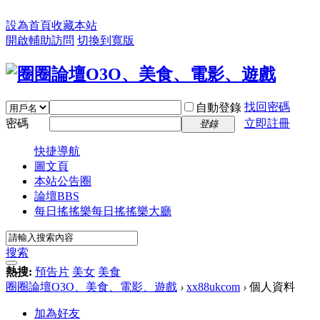
設為首頁
收藏本站
開啟輔助訪問
切換到寬版
找回密碼
自動登錄
密碼
立即註冊
登錄
快捷導航
圖文頁
本站公告圈
論壇
BBS
每日搖搖樂
每日搖搖樂大廳
搜索
熱搜:
預告片
美女
美食
圈圈論壇O3O、美食、電影、遊戲
›
xx88ukcom
›
個人資料
加為好友