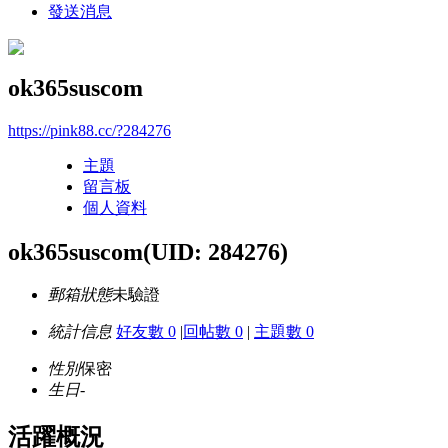
發送消息
ok365suscom
https://pink88.cc/?284276
主題
留言板
個人資料
ok365suscom
(UID: 284276)
郵箱狀態
未驗證
統計信息
好友數 0
|
回帖數 0
|
主題數 0
性別
保密
生日
-
活躍概況