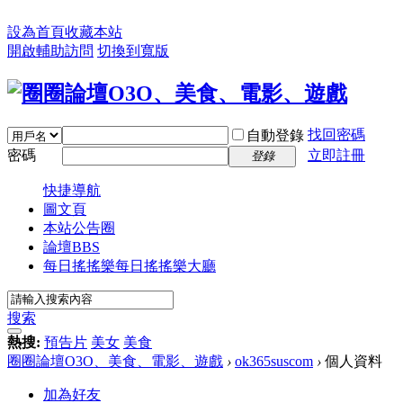
設為首頁
收藏本站
開啟輔助訪問
切換到寬版
找回密碼
自動登錄
密碼
立即註冊
登錄
快捷導航
圖文頁
本站公告圈
論壇
BBS
每日搖搖樂
每日搖搖樂大廳
搜索
熱搜:
預告片
美女
美食
圈圈論壇O3O、美食、電影、遊戲
›
ok365suscom
›
個人資料
加為好友